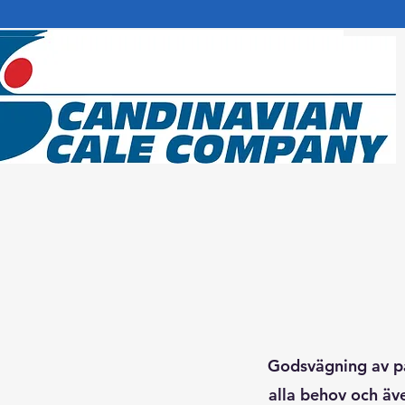
Godsvägning av pal
alla behov och äv