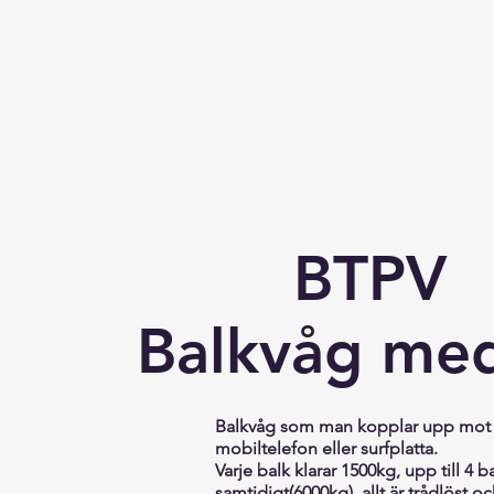
BTPV
Balkvåg me
Balkvåg som man kopplar upp mot 
mobiltelefon eller surfplatta.
Varje balk klarar 1500kg, upp till 4 b
samtidigt(6000kg), allt är trådlöst oc