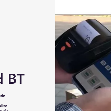
d BT
sin
alkar
h vår