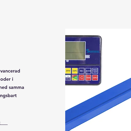
avancerad
oder i
m med samma
ingsbart
tet