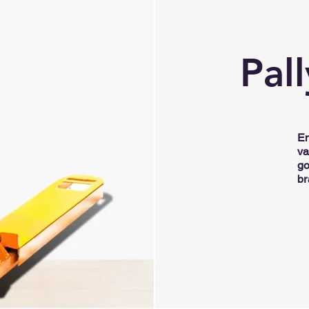
Pal
En
va
go
br