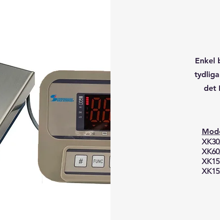
Enkel 
tydliga
det 
Mode
XK30
XK60
XK1
XK15