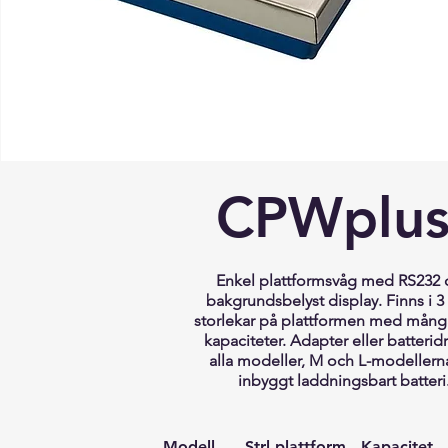
CPWplu
Enkel plattformsvåg med RS232
bakgrundsbelyst display. Finns i 3 
storlekar på plattformen med mång
kapaciteter. Adapter eller batteridr
alla modeller, M och L-modellern
inbyggt laddningsbart batteri
Modell Strl plattform Kapacitet