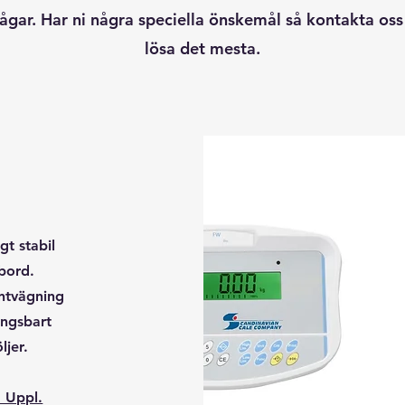
ågar. Har ni några speciella önskemål så kontakta oss
lösa det mesta.
gt stabil
bord.
entvägning
ingsbart
ljer.
 Uppl.