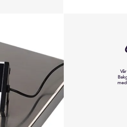
Vår
Bakg
medf