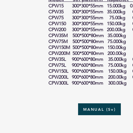
CPW15 3
00*3
00*5
5mm 15
.
000kg
0
CPW35 300*300*55mm 35.000kg 0
CPW75 3
00*3
00*5
5mm 75
.
00kg 0
CPW150 3
00*3
00*5
5mm 150
.
00kg 0
CPW200 3
00*3
00*5
5mm 200
.00kg 
CPW35M 5
00*5
00*80
mm 35
.
000kg 
CPW75M 5
00*5
00*80
mm 75
.
000kg 
CPW150M
5
00*5
00*80
mm 150
.
00kg
CPW200M
5
00*5
00*80
mm 200
.
00kg
CPW35L
9
00*6
00*80
mm
35.000kg 0
CPW75L
9
00*6
00*80
mm
75.
000kg 
CPW150L 9
00*6
00*80
mm
150.
00kg
CPW200L
9
00*6
00*80
mm 200
.
00kg
CPW300L
9
00*6
00*80
mm 300
.
00kg
MANUAL (Sv)