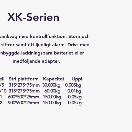
XK-Serien
bänkvåg med kontrollfunktion. Stora och
 siffror samt ett ljudligt alarm. Drivs med
Inbyggda laddningsbara batteriet eller
medföljande adapter.
ll Strl plattform Kapacitet Uppl.
/5 3
15*275*75mm 30.000kg 0.005kg
/10 315*
275*75mm 60.00kg 0.01
kg
51
600*500*25mm
150
.00kg 0.05
kg
2
900*600*25mm
150
.00kg 0.05
kg