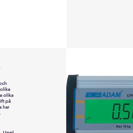
s
 och
olika
a olika
ift på
a har
.
 Uppl.